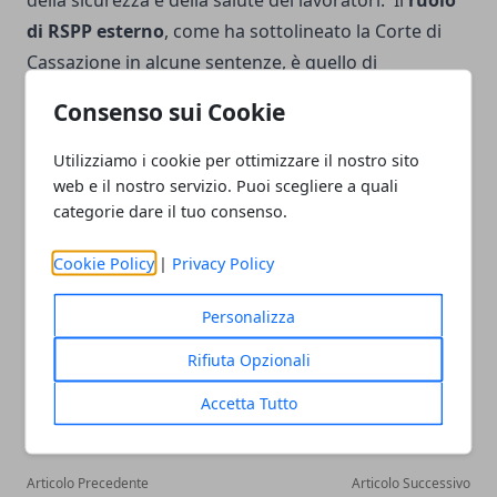
della sicurezza e della salute dei lavoratori.
Il
ruolo
di RSPP esterno
, come ha sottolineato la Corte di
Cassazione in alcune sentenze, è quello di
consulente dell'azienda, quindi il datore di lavoro
Consenso sui Cookie
deve sempre vigilare e controllare il suo lavoro.
Fonte delle informazioni:
Utilizziamo i cookie per ottimizzare il nostro sito
web e il nostro servizio. Puoi scegliere a quali
https://www.gdmsanita.it/rspp-esterno-sicurezza-
categorie dare il tuo consenso.
sul-lavoro.php
Cookie Policy
|
Privacy Policy
Personalizza
Rifiuta Opzionali
Facebook
Twitter
Whatsapp
Accetta Tutto
Articolo Precedente
Articolo Successivo