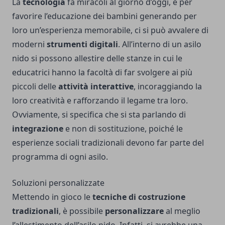
La
tecnologia
fa miracoli al giorno d’oggi, e per
favorire l’educazione dei bambini generando per
loro un’esperienza memorabile, ci si può avvalere di
moderni
strumenti digitali
. All’interno di un asilo
nido si possono allestire delle stanze in cui le
educatrici hanno la facoltà di far svolgere ai più
piccoli delle
attività interattive
, incoraggiando la
loro creatività e rafforzando il legame tra loro.
Ovviamente, si specifica che si sta parlando di
integrazione
e non di sostituzione, poiché le
esperienze sociali tradizionali devono far parte del
programma di ogni asilo.
Soluzioni personalizzate
Mettendo in gioco le
tecniche di costruzione
tradizionali
, è possibile
personalizzare
al meglio
l’allestimento dell’asilo nido. Infatti, si avrebbe una