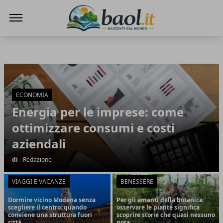
Baol.it
Baol.it
Articoli in Evidenza
ECONOMIA
Energia per le imprese: come
ottimizzare consumi e costi
aziendali
di
- Redazione
VIAGGI E VACANZE
BENESSERE
Dormire vicino Modena senza
Per gli amanti della botanica:
scegliere il centro: quando
osservare le piante significa
conviene una struttura fuori
scoprire storie che quasi nessuno
città
nota