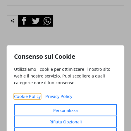
Facebook
Twitter
Whatsapp
Articolo Precedente
Articolo Successivo
Consenso sui Cookie
Cessione del quinto: cosa
Il narcisismo patologico
valutare prima della
Utilizziamo i cookie per ottimizzare il nostro sito
richiesta
web e il nostro servizio. Puoi scegliere a quali
categorie dare il tuo consenso.
Cookie Policy
|
Privacy Policy
Personalizza
Redazione
Rifiuta Opzionali