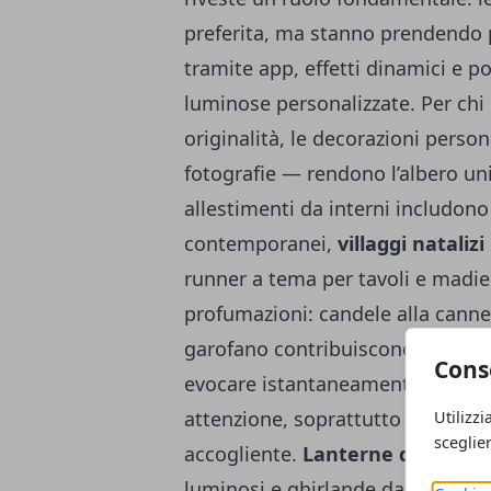
preferita, ma stanno prendendo 
tramite app, effetti dinamici e 
luminose personalizzate. Per chi
originalità, le decorazioni perso
fotografie — rendono l’albero unic
allestimenti da interni includono
contemporanei,
villaggi natalizi
runner a tema per tavoli e madie.
profumazioni: candele alla cannell
garofano contribuiscono a crear
Cons
evocare istantaneamente lo spirit
attenzione, soprattutto quando si
Utilizzi
sceglie
accogliente.
Lanterne decorati
luminosi e ghirlande da porta son