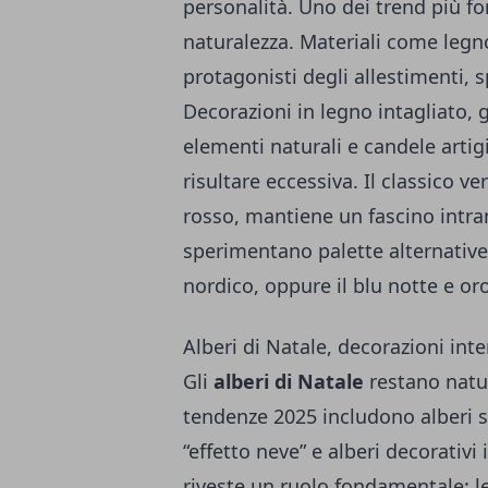
personalità. Uno dei trend più fort
naturalezza. Materiali come legno
protagonisti degli allestimenti, 
Decorazioni in legno intagliato,
elementi naturali e candele arti
risultare eccessiva. Il classico 
rosso, mantiene un fascino intr
sperimentano palette alternative
nordico, oppure il blu notte e or
Alberi di Natale, decorazioni int
Gli
alberi di Natale
restano natur
tendenze 2025 includono alberi sli
“effetto neve” e alberi decorativ
riveste un ruolo fondamentale: le