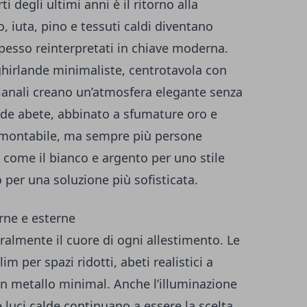
i degli ultimi anni è il ritorno alla
, iuta, pino e tessuti caldi diventano
spesso reinterpretati in chiave moderna.
 ghirlande minimaliste, centrotavola con
gianali creano un’atmosfera elegante senza
verde abete, abbinato a sfumature oro e
amontabile, ma sempre più persone
 come il bianco e argento per uno stile
o per una soluzione più sofisticata.
erne e esterne
almente il cuore di ogni allestimento. Le
m per spazi ridotti, abeti realistici a
i in metallo minimal. Anche l’illuminazione
 luci calde continuano a essere la scelta