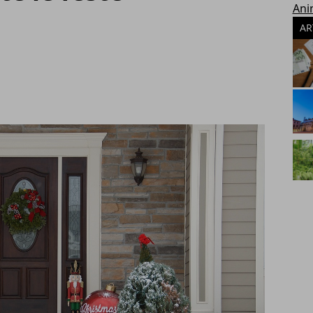
Ani
AR