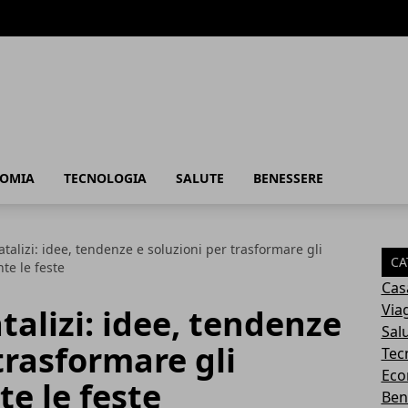
OMIA
TECNOLOGIA
SALUTE
BENESSERE
talizi: idee, tendenze e soluzioni per trasformare gli
CA
te le feste
Cas
Via
alizi: idee, tendenze
Sal
trasformare gli
Tec
Eco
e le feste
Ben