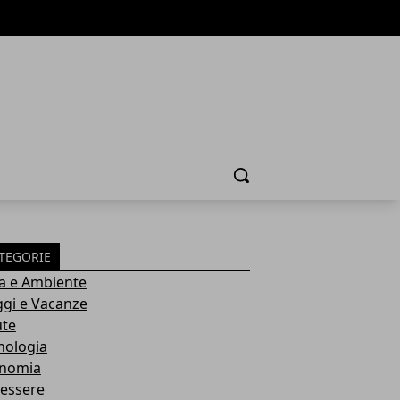
Cerca
TEGORIE
a e Ambiente
ggi e Vacanze
ute
nologia
nomia
essere