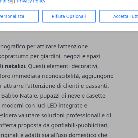
Policy
|
Privacy Policy
i e terrazzi, molto richieste sono le figure
Personalizza
Rifiuta Opzionali
Accetta Tut
bi natale
e piccoli abeti LED, perfetti per
te e ben armonizzato.
nografico per attirare l’attenzione
 soprattutto per giardini, negozi e spazi
i natalizi
. Questi elementi decorativi,
a loro immediata riconoscibilità, aggiungono
 attrarre l’attenzione di clienti e passanti.
 Babbo Natale, pupazzi di neve e casette
 moderni con luci LED integrate e
idera valutare soluzioni professionali e di
l’offerta proposta da
gonfiabili-pubblicitari
,
riginali e adatti sia all’uso domestico che