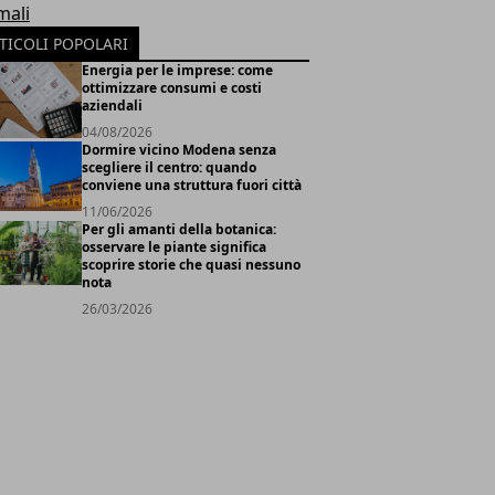
mali
TICOLI POPOLARI
Energia per le imprese: come
ottimizzare consumi e costi
aziendali
04/08/2026
Dormire vicino Modena senza
scegliere il centro: quando
conviene una struttura fuori città
11/06/2026
Per gli amanti della botanica:
osservare le piante significa
scoprire storie che quasi nessuno
nota
26/03/2026