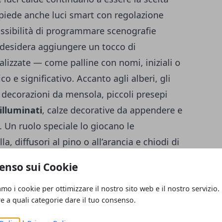
piede anche luci smart con regolazione
possibilità di programmare scenografie
 desidera aggiungere un tocco di
nalizzate — come palline con nomi, iniziali o
o e significativo. Accanto agli alberi, gli
 decorazioni da mensola, piccoli presepi
 illuminati
, calze decorative da appendere e
 Un ruolo speciale lo giocano le
a, diffusori al pino o all’arancia e chiodi di
e un ambiente multisensoriale, capace di
enso sui Cookie
o delle feste. Anche gli esterni meritano
 vuole creare un impatto visivo forte e
amo i cookie per ottimizzare il nostro sito web e il nostro servizio.
re a quali categorie dare il tuo consenso.
ve
, proiezioni luminose sulle facciate, archi
o elementi che valorizzano l’ingresso e lo