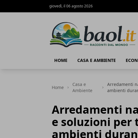
giovedì, il 06 agosto 2026
Baol.it
HOME
CASA E AMBIENTE
ECON
Casa e
Arredamenti na
Home
Ambiente
ambienti duran
Arredamenti nat
e soluzioni per 
ambienti durant