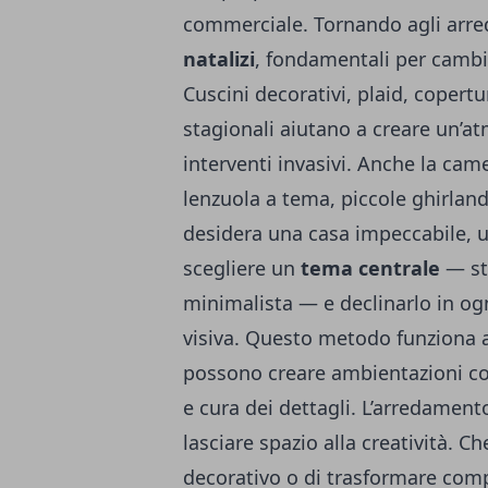
commerciale. Tornando agli arre
natalizi
, fondamentali per cambi
Cuscini decorativi, plaid, copert
stagionali aiutano a creare un’a
interventi invasivi. Anche la cam
lenzuola a tema, piccole ghirland
desidera una casa impeccabile, u
scegliere un
tema centrale
—
s
minimalista — e declinarlo in og
visiva. Questo metodo funziona a
possono creare ambientazioni co
e cura dei dettagli. L’arredament
lasciare spazio alla creatività. Ch
decorativo o di trasformare com